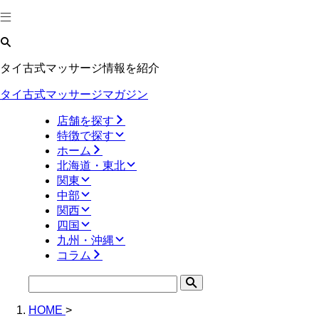
タイ古式マッサージ情報を紹介
タイ古式マッサージマガジン
店舗を探す
特徴で探す
ホーム
北海道・東北
関東
中部
関西
四国
九州・沖縄
コラム
HOME
>