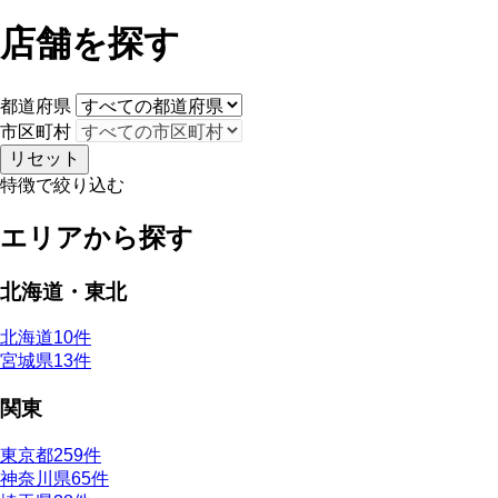
店舗を探す
都道府県
市区町村
リセット
特徴で絞り込む
エリアから探す
北海道・東北
北海道
10件
宮城県
13件
関東
東京都
259件
神奈川県
65件