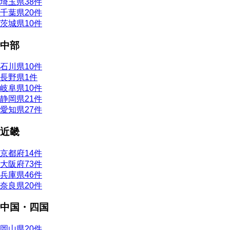
埼玉県
38件
千葉県
20件
茨城県
10件
中部
石川県
10件
長野県
1件
岐阜県
10件
静岡県
21件
愛知県
27件
近畿
京都府
14件
大阪府
73件
兵庫県
46件
奈良県
20件
中国・四国
岡山県
20件