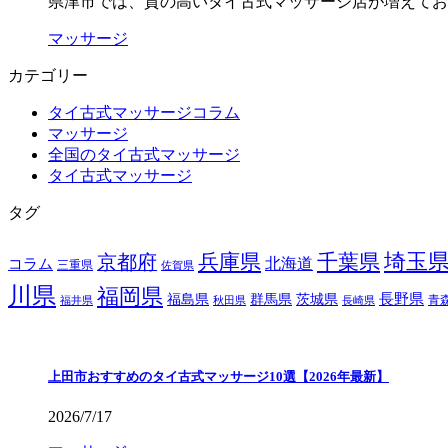
県津市では、質の高いタイ古式マッサージ店が増えてお
マッサージ
カテゴリー
タイ古式マッサージコラム
マッサージ
全国のタイ古式マッサージ
タイ古式マッサージ
タグ
埼玉
兵庫県
千葉県
京都府
北海道
コラム
三重県
佐賀県
川県
福岡県
長野県
福島県
群馬県
茨城県
青
福井県
秋田県
長崎県
上田市おすすめのタイ古式マッサージ10選【2026年最新】
2026/7/17