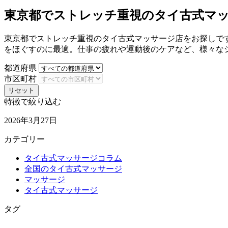
東京都でストレッチ重視のタイ古式マッサ
東京都でストレッチ重視のタイ古式マッサージ店をお探しで
をほぐすのに最適。仕事の疲れや運動後のケアなど、様々な
都道府県
市区町村
リセット
特徴で絞り込む
2026年3月27日
カテゴリー
タイ古式マッサージコラム
全国のタイ古式マッサージ
マッサージ
タイ古式マッサージ
タグ