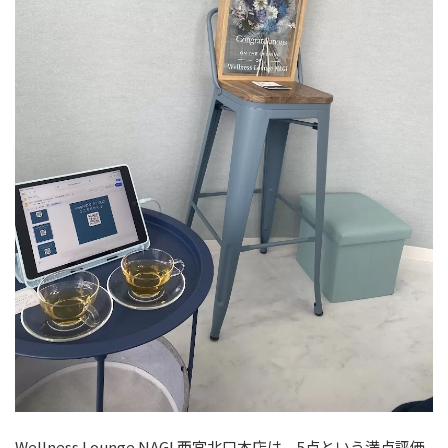
Wellness Lounge NAGI 西宮北口本店は、5点という満点評価