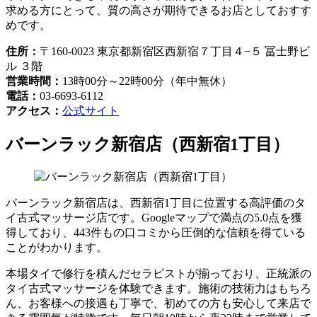
求める方にとって、質の高さが期待できるお店としておすす
めです。
住所：
〒160-0023 東京都新宿区西新宿７丁目４−５ 冨士野ビ
ル ３階
営業時間：
13時00分～22時00分（年中無休）
電話：
03-6693-6112
アクセス：
公式サイト
バーンラック新宿店（西新宿1丁目）
バーンラック新宿店は、西新宿1丁目に位置する高評価のタ
イ古式マッサージ店です。Googleマップで満点の5.0点を獲
得しており、443件もの口コミから圧倒的な信頼を得ている
ことがわかります。
本場タイで修行を積んだセラピストが揃っており、正統派の
タイ古式マッサージを体験できます。施術の技術力はもちろ
ん、お客様への接遇も丁寧で、初めての方も安心して来店で