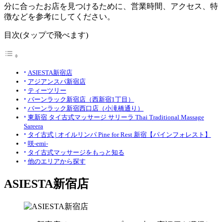
分に合ったお店を見つけるために、営業時間、アクセス、特
徴などを参考にしてください。
目次(タップで飛べます)
ASIESTA新宿店
アジアンスパ新宿店
ティーツリー
バーンラック新宿店（西新宿1丁目）
バーンラック新宿西口店（小滝橋通り）
東新宿 タイ古式マッサージ サリーラ Thai Traditional Massage
Sareera
タイ古式 | オイルリンパ Pine for Rest 新宿【パインフォレスト】
咲-emi-
タイ古式マッサージをもっと知る
他のエリアから探す
ASIESTA新宿店