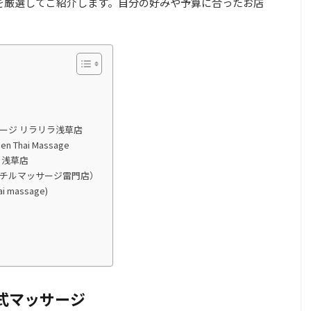
店を厳選してご紹介します。自分の好みや予算に合ったお店
式マッサージ リラリラ浅草店
Thai Massage
 浅草店
imon（チルチルマッサージ雷門店）
massage)
式マッサージ