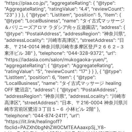
"https://plaa.co.jp/", "aggregateRating": { "@type":
"AggregateRating", "ratingValue": "4.4", "reviewCount":
"23" } } }, { "@type": "ListItem", "position": 5, "item": {
"@type": "LocalBusiness", "name": "タイ古式マッサージ
＆バリニーズアロマ ラダシア向ヶ丘遊園店", "address": {
"@type": "PostalAddress", "addressRegion": "神奈川県",
"addressLocality": "川崎市高津区", "streetAddress": "日
本、〒214-0014 神奈川県川崎市多摩区登戸２６６２−３
東洋ビル 3B" }, "telephone": "044-328-9372", "url":
"https://ladasia.com/salon/mukogaoka-yuen/",
"aggregateRating": { "@type": "AggregateRating",
"ratingValue": "5", "reviewCount": "17" } } }, { "@type":
"ListItem", "position": 6, "item": { "@type":
"LocalBusiness", "name": "タイ古式マッサージ healing
OFF 鷺沼店", "address": { "@type": "PostalAddress",
"addressRegion": "神奈川県", "addressLocality": "川崎市
高津区", "streetAddress": "日本、〒216-0004 神奈川県川
崎市宮前区鷺沼３丁目１−６ 小林ビル 2階" },
"telephone": "044-874-2411", "url":
"https://lit.link/healingoff?
fbclid=PAZXh0bgNhZW0CMTEAAaaxpSj_Y8-