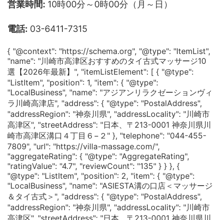
営業時間:
10時00分～0時00分（月～日）
電話:
03-6411-7315
{ "@context": "https://schema.org", "@type": "ItemList",
"name": "川崎市高津区おすすめのタイ古式マッサージ10
選【2026年最新】", "itemListElement": [ { "@type":
"ListItem", "position": 1, "item": { "@type":
"LocalBusiness", "name": "アジアンリラクゼーションヴィ
ラ川崎高津店", "address": { "@type": "PostalAddress",
"addressRegion": "神奈川県", "addressLocality": "川崎市
高津区", "streetAddress": "日本、〒213-0001 神奈川県川
崎市高津区溝口４丁目６−２" }, "telephone": "044-455-
7809", "url": "https://villa-massage.com/",
"aggregateRating": { "@type": "AggregateRating",
"ratingValue": "4.7", "reviewCount": "135" } } }, {
"@type": "ListItem", "position": 2, "item": { "@type":
"LocalBusiness", "name": "ASIESTA溝の口店＜マッサージ
＆タイ古式＞", "address": { "@type": "PostalAddress",
"addressRegion": "神奈川県", "addressLocality": "川崎市
高津区", "streetAddress": "日本、〒213-0001 神奈川県川