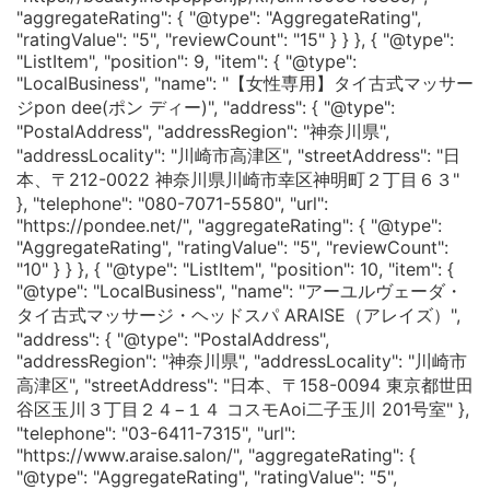
"aggregateRating": { "@type": "AggregateRating",
"ratingValue": "5", "reviewCount": "15" } } }, { "@type":
"ListItem", "position": 9, "item": { "@type":
"LocalBusiness", "name": "【女性専用】タイ古式マッサー
ジpon dee(ポン ディー)", "address": { "@type":
"PostalAddress", "addressRegion": "神奈川県",
"addressLocality": "川崎市高津区", "streetAddress": "日
本、〒212-0022 神奈川県川崎市幸区神明町２丁目６３"
}, "telephone": "080-7071-5580", "url":
"https://pondee.net/", "aggregateRating": { "@type":
"AggregateRating", "ratingValue": "5", "reviewCount":
"10" } } }, { "@type": "ListItem", "position": 10, "item": {
"@type": "LocalBusiness", "name": "アーユルヴェーダ・
タイ古式マッサージ・ヘッドスパ ARAISE（アレイズ）",
"address": { "@type": "PostalAddress",
"addressRegion": "神奈川県", "addressLocality": "川崎市
高津区", "streetAddress": "日本、〒158-0094 東京都世田
谷区玉川３丁目２４−１４ コスモAoi二子玉川 201号室" },
"telephone": "03-6411-7315", "url":
"https://www.araise.salon/", "aggregateRating": {
"@type": "AggregateRating", "ratingValue": "5",