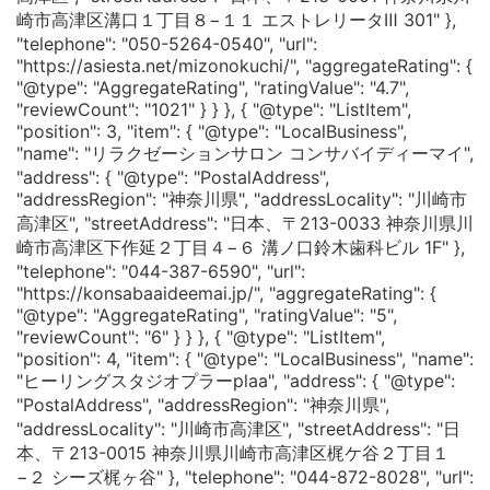
崎市高津区溝口１丁目８−１１ エストレリータⅢ 301" },
"telephone": "050-5264-0540", "url":
"https://asiesta.net/mizonokuchi/", "aggregateRating": {
"@type": "AggregateRating", "ratingValue": "4.7",
"reviewCount": "1021" } } }, { "@type": "ListItem",
"position": 3, "item": { "@type": "LocalBusiness",
"name": "リラクゼーションサロン コンサバイディーマイ",
"address": { "@type": "PostalAddress",
"addressRegion": "神奈川県", "addressLocality": "川崎市
高津区", "streetAddress": "日本、〒213-0033 神奈川県川
崎市高津区下作延２丁目４−６ 溝ノ口鈴木歯科ビル 1F" },
"telephone": "044-387-6590", "url":
"https://konsabaaideemai.jp/", "aggregateRating": {
"@type": "AggregateRating", "ratingValue": "5",
"reviewCount": "6" } } }, { "@type": "ListItem",
"position": 4, "item": { "@type": "LocalBusiness", "name":
"ヒーリングスタジオプラーplaa", "address": { "@type":
"PostalAddress", "addressRegion": "神奈川県",
"addressLocality": "川崎市高津区", "streetAddress": "日
本、〒213-0015 神奈川県川崎市高津区梶ケ谷２丁目１
−２ シーズ梶ヶ谷" }, "telephone": "044-872-8028", "url":