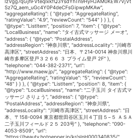
lzVgg7qGjhFVteqIxkfQ3YsdYhTn9HyHJAM0KEW7VjVt
Sz7Q_aem_uGc4Y0P4deCFsGipwpMKAw",
"aggregateRating": { "@type": "AggregateRating",
"ratingValue": "4.9", "reviewCount": "544" } } }, {
"@type": "ListItem", "position": 7, "item": { "@type":
"LocalBusiness", "name": "タイ古式マッサージ メーオ",
"address": { "@type": "PostalAddress",
"addressRegion": "神奈川県", "addressLocality": "川崎市
高津区", "streetAddress": "日本、〒214-0014 神奈川県川
崎市多摩区登戸３２６６ ３ プライム登戸 2F" },
"telephone": "044-382-2371", "url":
"http://www.maew.jp/", "aggregateRating": { "@type":
"AggregateRating", "ratingValue": "5", "reviewCount":
"48" } } }, { "@type": "ListItem", "position": 8, "item": {
"@type": "LocalBusiness", "name": "二子玉川 タイ古式マ
ッサージ さりょう", "address": { "@type":
"PostalAddress", "addressRegion": "神奈川県",
"addressLocality": "川崎市高津区", "streetAddress": "日
本、〒158-0094 東京都世田谷区玉川４丁目５−５ ＡＳＡ
二子玉川フィールド２５ 203号" }, "telephone": "090-
4053-8509", "url":
"https://beauty.hotpepper.jp/kr/slnH000340835/",