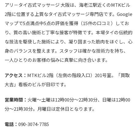
アリ－タイ古式マッサージ 大阪は、海老江駅近くのMTKビル
2階に位置する上質なタイ古式マッサージ専門店です。Google
マップで5点満点中5点の評価を獲得（15件の口コミ）してお
り、質の高い施術と丁寧な接客が特徴です。本場タイの伝統的
な技法を駆使した施術により、凝り固まった筋肉をほぐし、心
身のバランスを整えます。スタッフは確かな技術力を持ち、
一人ひとりのお客様の悩みに真摯に向き合います。
アクセス：
MTKビル2階（左側の階段入口）201号室。「買取
大吉」看板のビルが目印です。
営業時間：
火曜〜土曜は12時00分～22時30分、日曜は12時00
分～21時30分。月曜日は定休日となります。
電話：
090-3074-7785