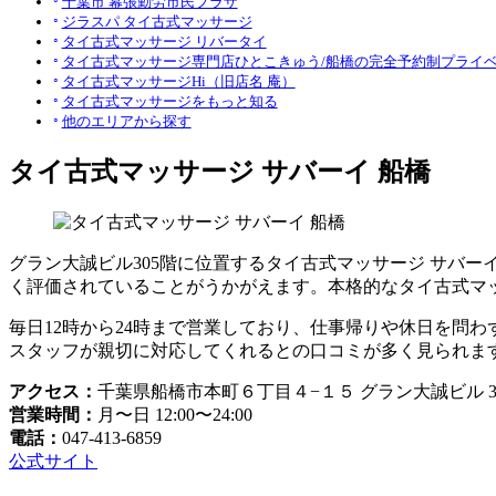
千葉市 幕張勤労市民プラザ
ジラスパ タイ古式マッサージ
タイ古式マッサージ リバータイ
タイ古式マッサージ専門店ひとこきゅう/船橋の完全予約制プライ
タイ古式マッサージHi（旧店名 庵）
タイ古式マッサージをもっと知る
他のエリアから探す
タイ古式マッサージ サバーイ 船橋
グラン大誠ビル305階に位置するタイ古式マッサージ サバーイ
く評価されていることがうかがえます。本格的なタイ古式マ
毎日12時から24時まで営業しており、仕事帰りや休日を問
スタッフが親切に対応してくれるとの口コミが多く見られま
アクセス：
千葉県船橋市本町６丁目４−１５ グラン大誠ビル 3
営業時間：
月〜日 12:00〜24:00
電話：
047-413-6859
公式サイト