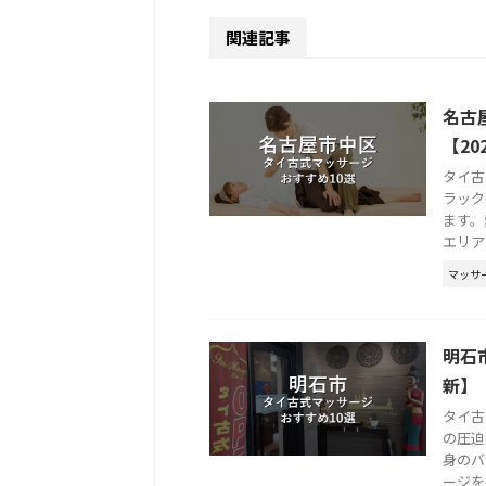
関連記事
名古
【20
タイ古
ラック
ます。
エリア
マッサ
明石
新】
タイ古
の圧迫
身のバ
ージを