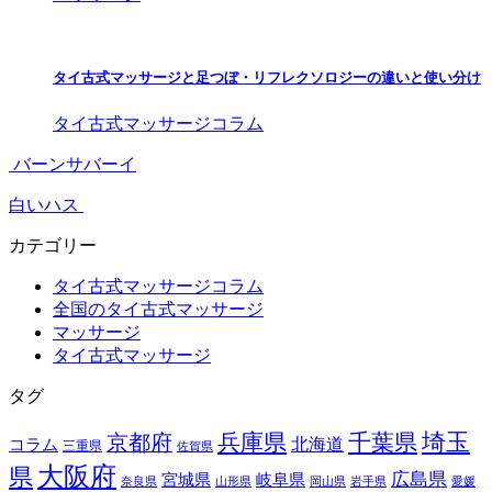
タイ古式マッサージと足つぼ・リフレクソロジーの違いと使い分け
タイ古式マッサージコラム
バーンサバーイ
白いハス
カテゴリー
タイ古式マッサージコラム
全国のタイ古式マッサージ
マッサージ
タイ古式マッサージ
タグ
埼玉
兵庫県
千葉県
京都府
北海道
コラム
三重県
佐賀県
大阪府
県
広島県
宮城県
岐阜県
奈良県
山形県
岡山県
岩手県
愛媛