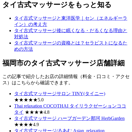
タイ古式マッサージをもっと知る
タイ古式マッサージと東洋医学｜セン（エネルギーラ
イン）の考え方
タイ古式マッサージ後に眠くなる・だるくなる理由と
対処法
タイ古式マッサージの資格とは？セラピストになるた
めの方法
福岡市のタイ古式マッサージ店舗詳細
この記事で紹介したお店の詳細情報（料金・口コミ・アクセ
ス）はこちらから確認できます。
タイ古式マッサージサロン TINY(タイニー)
★★★★★5.0
Thai relaxation COCOTHAI タイリラクゼーションココ
タイ
★★★★4.8
タイ古式マッサージ ハーブガーデン那珂 HerbGarden
★★★★4.9
タイ古式マッサージ/るあむ Asian_relaxation