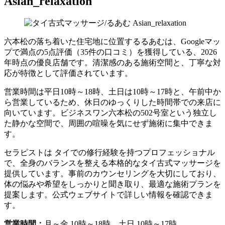
Asian_relaxation
六本松の落ち着いた住宅地に位置するるあむは、Googleマッ
プで満点の5点評価（35件の口コミ）を獲得している、2026
年時点の優良店舗です。清潔感のある施術空間と、丁寧な対
応が特徴として評価されています。
営業時間は平日10時～18時、土日は10時～17時と、午前中か
ら営業しているため、休日のゆっくりした時間帯での来店に
向いています。ビジネスワン六本松の502号室という独立し
た静かな空間で、周囲の喧噪を気にせず施術に集中できま
す。
セラピストは タイでの修行経験を持つプロフェッショナル
で、全身のバランスを整える本格的なタイ古式マッサージを
提供しています。事前のカウンセリングを大切にしており、
体の悩みや希望をしっかりと聞き取り、最適な施術プランを
提案します。公式ウェブサイトで詳しい情報を確認できま
す。
営業時間：
月～金 10時～18時、土日 10時～17時