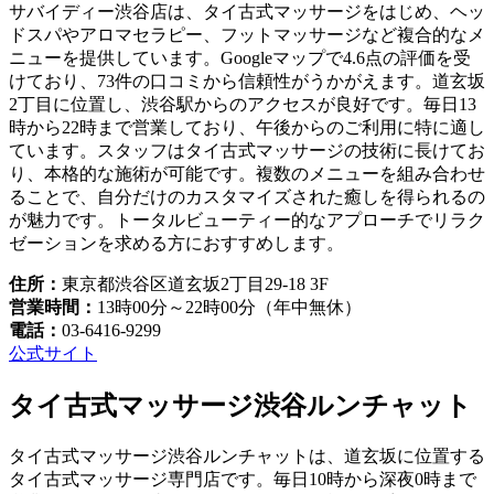
サバイディー渋谷店は、タイ古式マッサージをはじめ、ヘッ
ドスパやアロマセラピー、フットマッサージなど複合的なメ
ニューを提供しています。Googleマップで4.6点の評価を受
けており、73件の口コミから信頼性がうかがえます。道玄坂
2丁目に位置し、渋谷駅からのアクセスが良好です。毎日13
時から22時まで営業しており、午後からのご利用に特に適し
ています。スタッフはタイ古式マッサージの技術に長けてお
り、本格的な施術が可能です。複数のメニューを組み合わせ
ることで、自分だけのカスタマイズされた癒しを得られるの
が魅力です。トータルビューティー的なアプローチでリラク
ゼーションを求める方におすすめします。
住所：
東京都渋谷区道玄坂2丁目29-18 3F
営業時間：
13時00分～22時00分（年中無休）
電話：
03-6416-9299
公式サイト
タイ古式マッサージ渋谷ルンチャット
タイ古式マッサージ渋谷ルンチャットは、道玄坂に位置する
タイ古式マッサージ専門店です。毎日10時から深夜0時まで