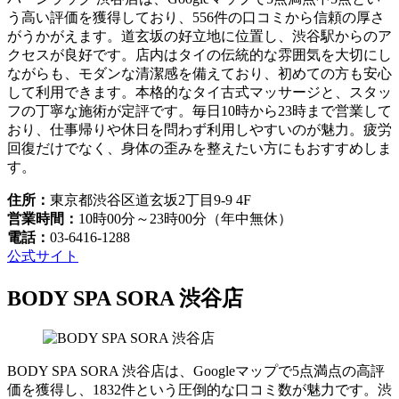
う高い評価を獲得しており、556件の口コミから信頼の厚さ
がうかがえます。道玄坂の好立地に位置し、渋谷駅からのア
クセスが良好です。店内はタイの伝統的な雰囲気を大切にし
ながらも、モダンな清潔感を備えており、初めての方も安心
して利用できます。本格的なタイ古式マッサージと、スタッ
フの丁寧な施術が定評です。毎日10時から23時まで営業して
おり、仕事帰りや休日を問わず利用しやすいのが魅力。疲労
回復だけでなく、身体の歪みを整えたい方にもおすすめしま
す。
住所：
東京都渋谷区道玄坂2丁目9-9 4F
営業時間：
10時00分～23時00分（年中無休）
電話：
03-6416-1288
公式サイト
BODY SPA SORA 渋谷店
BODY SPA SORA 渋谷店は、Googleマップで5点満点の高評
価を獲得し、1832件という圧倒的な口コミ数が魅力です。渋