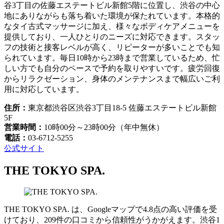
谷3丁目の佐藤エステートビル新館5階に位置し、渋谷の中心
地にありながらも落ち着いた環境が保たれています。本格的
なタイ古式マッサージに加え、様々なボディケアメニューを
提供しており、一人ひとりのニーズに対応できます。スタッ
フの技術と接客レベルが高く、リピーターが多いことでも知
られています。毎日10時から23時まで営業しているため、忙
しい方でも自分のペースで予約を取りやすいです。疲労回復
からリラクゼーション、身体のメンテナンスまで幅広いご利
用に対応しています。
住所：
東京都渋谷区渋谷3丁目18-5 佐藤エステートビル新館
5F
営業時間：
10時00分～23時00分（年中無休）
電話：
03-6712-5255
公式サイト
THE TOKYO SPA.
THE TOKYO SPA. は、Googleマップで4.8点の高い評価を受
けており、209件の口コミから信頼性がうかがえます。渋谷1