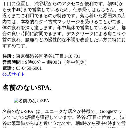
丁目に位置し、渋谷駅からのアクセスが便利です。朝9時か
ら夜中4時まで営業しているため、仕事帰りはもちろん、夜
遅くまでご利用できるのが特徴です。落ち着いた雰囲気の店
内では、本格的なタイ古式マッサージを受けることができ、
体の疲れを深く癒します。年中無休で営業しているため、都
合の良い時間に訪問できます。デスクワークによる肩こりや
首の疲れ、腰痛などの慢性的な不調を改善したい方に特にお
すすめです。
住所：
東京都渋谷区渋谷1丁目1-10 701
営業時間：
9時00分～4時00分（年中無休）
電話：
03-6450-6061
公式サイト
名前のないSPA.
名前のないSPA. は、ユニークな店名が特徴で、Googleマッ
プで4.7点の評価を獲得しています。渋谷2丁目に位置し、渋
谷の繁華街からほど近い立地です。朝9時から夜中4時まで営