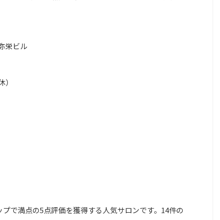
弥栄ビル
無休）
マップで満点の5点評価を獲得する人気サロンです。14件の