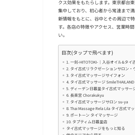
クス効果をもたらします。東京都台東
集中しており、初心者から常連まで満
新情報をもとに、谷中とその周辺で特
す。各店の特徴やアクセス、営業時間
い。
目次(タップで飛べます)
1. 一刻-HITOTOKI-｜入谷オイル&タ
2. タイ古式リラクゼーションサロン・
3. タイ古式マッサージサイフォン
4. タイ古式マッサージ SmileTHAI
5. ディーデン日暮里タイ古式マッサー
6. 長楽宮 Chorakukyu
7. タイ古式マッサージサロン su-ya
8. Thai Massage Rela Lila タ
9. ポートーン タイマッサージ
10. タプティム日暮里店
タイ古式マッサージをもっと知る
他のエリアから探す