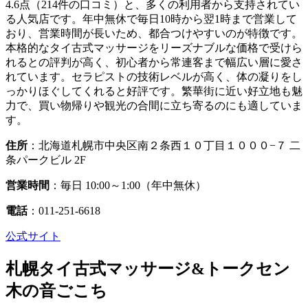
4.6点（214件の口コミ）と、多くの利用者から支持されてい
る人気店です。年中無休で毎日10時から翌1時まで営業して
おり、営業時間が長いため、都合つけやすいのが特徴です。
本格的なタイ古式マッサージをリーズナブルな価格で受けら
れるとの評判が高く、初心者から常連客まで幅広い層に愛さ
れています。セラピストの技術レベルが高く、体の凝りをし
っかりほぐしてくれると好評です。繁華街に近い好立地も魅
力で、買い物帰りや観光の合間に立ち寄るのにも適していま
す。
住所
：北海道札幌市中央区南２条西１０丁目１０００−７ 二
条パークビル 2F
営業時間
：毎日 10:00～1:00（年中無休）
電話
：011-251-6618
公式サイト
札幌タイ古式マッサージ&トークセン
木の音ごこち