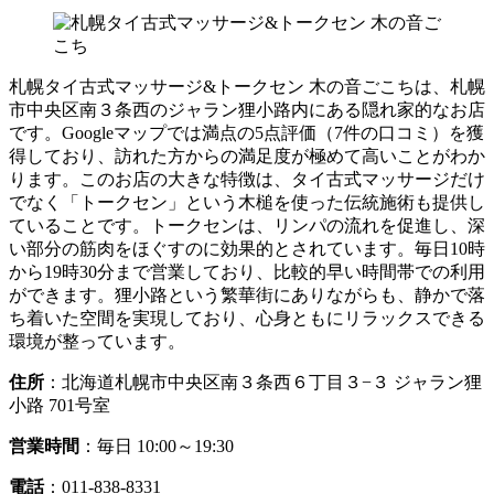
札幌タイ古式マッサージ&トークセン 木の音ごこちは、札幌
市中央区南３条西のジャラン狸小路内にある隠れ家的なお店
です。Googleマップでは満点の5点評価（7件の口コミ）を獲
得しており、訪れた方からの満足度が極めて高いことがわか
ります。このお店の大きな特徴は、タイ古式マッサージだけ
でなく「トークセン」という木槌を使った伝統施術も提供し
ていることです。トークセンは、リンパの流れを促進し、深
い部分の筋肉をほぐすのに効果的とされています。毎日10時
から19時30分まで営業しており、比較的早い時間帯での利用
ができます。狸小路という繁華街にありながらも、静かで落
ち着いた空間を実現しており、心身ともにリラックスできる
環境が整っています。
住所
：北海道札幌市中央区南３条西６丁目３−３ ジャラン狸
小路 701号室
営業時間
：毎日 10:00～19:30
電話
：011-838-8331