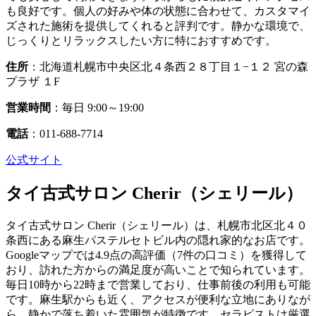
も良好です。個人の好みや体の状態に合わせて、カスタマイ
ズされた施術を提供してくれると評判です。静かな環境で、
じっくりとリラックスしたい方に特におすすめです。
住所
：北海道札幌市中央区北４条西２８丁目１−１２ 宮の森
プラザ １F
営業時間
：毎日 9:00～19:00
電話
：011-688-7714
公式サイト
タイ古式サロン Cherir（シェリール）
タイ古式サロン Cherir（シェリール）は、札幌市北区北４０
条西にある麻生パステルセトビル内の隠れ家的なお店です。
Googleマップでは4.9点の高評価（7件の口コミ）を獲得して
おり、訪れた方からの満足度が高いことで知られています。
毎日10時から22時まで営業しており、仕事前後の利用も可能
です。麻生駅からも近く、アクセスが便利な立地にありなが
ら、静かで落ち着いた雰囲気が特徴です。セラピストは厳選