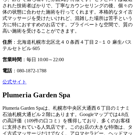
された技術者ばかりで、丁寧なカウンセリングの後、個々の
体の状態に合わせた施術を行ってくれます。本格的なタイ古
式マッサージを受けたいけれど、混雑した場所は苦手という
方に特におすすめのお店です。プライベートな空間で、質の
高い施術を受けることができます。
住所
：北海道札幌市北区北４０条西４丁目２−１０ 麻生パス
テルセトビル 605
営業時間
：毎日 10:00～22:00
電話
：080-1872-1788
公式サイト
Plumeria Garden Spa
Plumeria Garden Spaは、札幌市中央区大通西６丁目のミナミ
石油札幌大通ビル２階にあります。Googleマップでは4.8点
の高評価（109件の口コミ）を獲得しており、多くのお客様
に支持されている人気店です。このお店の大きな特徴は、タ
イ古式マッサージだけでなく、アロマセラピー、ヘッドマッ