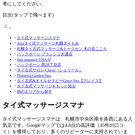
考にしてください。
目次(タップで飛べます)
タイ式マッサージスマナ
Asiaタイ式マッサージ札幌タイもみ
札幌タイ古式マッサージ&トークセン 木の音ごこち
パックポーン ブランシュ大通店
thai massage CHA-O
パックポーン 西28丁目店
タイ古式サロン Cherir（シェリール）
Plumeria Garden Spa
タイ古式&オイルセラピーGrace Spa【グレイス】
タイ古式マッサージをもっと知る
他のエリアから探す
タイ式マッサージスマナ
タイ式マッサージスマナは、札幌市中央区南８条西にある人
気店です。Googleマップでは4.8点の高評価（45件の口コ
ミ）を獲得しており、多くのリピーターに支持されていま