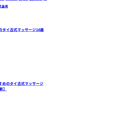
児島県
のタイ古式マッサージ10選
すめのタイ古式マッサージ
最新】