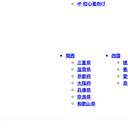
🌱 初心者向け
関西
四国
三重県
徳
滋賀県
香
京都府
愛
大阪府
高
兵庫県
奈良県
和歌山県