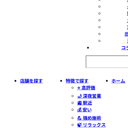
コ
店舗を探す
特徴で探す
ホーム
⭐ 高評価
🌙 深夜営業
🚉 駅近
💰 安い
💪 強め施術
🍃 リラックス