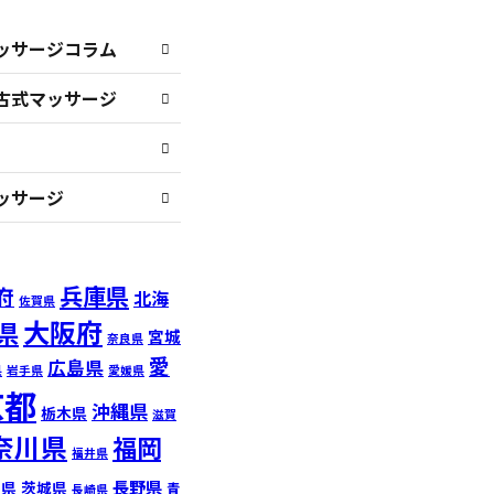
ッサージコラム
古式マッサージ
ッサージ
兵庫県
府
北海
佐賀県
大阪府
県
宮城
奈良県
愛
広島県
県
岩手県
愛媛県
京都
沖縄県
栃木県
滋賀
奈川県
福岡
福井県
長野県
馬県
茨城県
青
長崎県