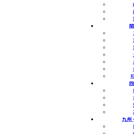
関
四
九州