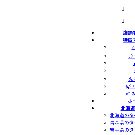
店舗
特徴


🍃
🌱
ホ
北海道
北海道のタ
青森県のタ
岩手県のタ