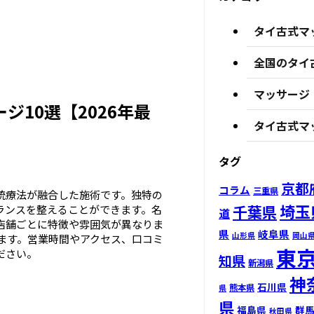
タイ古式マ
全国のタイ
マッサージ
10選【2026年最
タイ古式マ
タグ
京都
コラム
三重県
統療法が融合した施術です。独特の
埼玉
千葉県
ランスを整えることができます。名
道
店舗ごとに特徴や雰囲気が異なりま
県
岐阜県
山形県
岡山
します。営業時間やアクセス、口コミ
東
ださい。
知県
新潟県
神
石川県
熊本県
県
県
福島県
群
秋田県