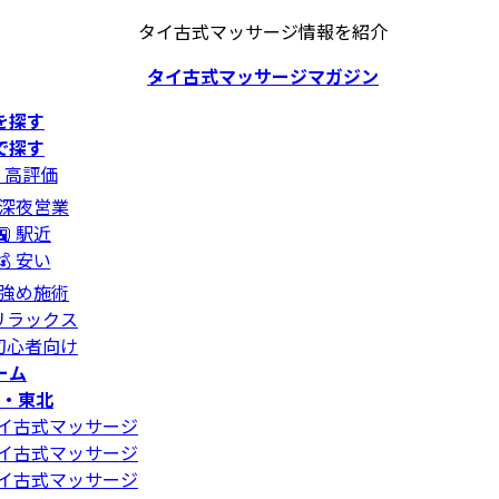
タイ古式マッサージ情報を紹介
タイ古式マッサージマガジン
を探す
で探す
⭐ 高評価
 深夜営業
🚉 駅近
💰 安い
 強め施術
 リラックス
 初心者向け
ーム
・東北
イ古式マッサージ
イ古式マッサージ
イ古式マッサージ