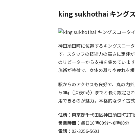
king sukhothai キ
神田須田町に位置するキングスコータ
す。スタッフの技術力の高さに定評があり
のリピーターから支持を集めています
施術が特徴で、身体の凝りや疲れを根
駅からのアクセスも良好で、丸の内外
ら0時（深夜0時）までと長く設定さ
用できるのが魅力。本格的なタイ古式
住所：
東京都千代田区神田須田町2丁目23
営業時間：
毎日10時00分～0時00分
電話：
03-3256-5601