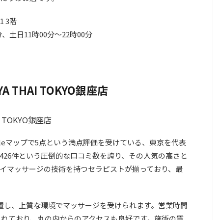
 3階
分、土日11時00分～22時00分
 THAI TOKYO銀座店
、Googleマップで5点という満点評価を受けている、東京を代表
426件という圧倒的な口コミ数を誇り、その人気の高さと
イマッサージの技術を持つセラピストが揃っており、最
置し、上質な環境でマッサージを受けられます。営業時間
定されており、丸の内からのアクセスも良好です。施術の質