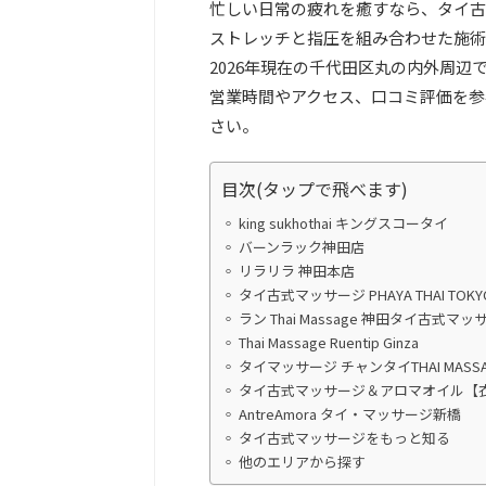
忙しい日常の疲れを癒すなら、タイ古
ストレッチと指圧を組み合わせた施術
2026年現在の千代田区丸の内外周辺
営業時間やアクセス、口コミ評価を参
さい。
目次(タップで飛べます)
king sukhothai キングスコータイ
バーンラック神田店
リラリラ 神田本店
タイ古式マッサージ PHAYA THAI TOK
ラン Thai Massage 神田タイ古式マッ
Thai Massage Ruentip Ginza
タイマッサージ チャンタイTHAI MASSAG
タイ古式マッサージ＆アロマオイル【衣
AntreAmora タイ・マッサージ新橋
タイ古式マッサージをもっと知る
他のエリアから探す