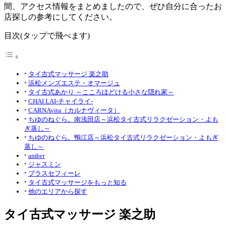
間、アクセス情報をまとめましたので、ぜひ自分に合ったお
店探しの参考にしてください。
目次(タップで飛べます)
タイ古式マッサージ 楽之助
浜松メンズエステ・オマージュ
タイ古式あかり ～こころほどける小さな隠れ家～
CHAI LAI-チャイライ-
CARNAvita（カルナヴィータ）
ちゆのねぐら。南浅田店～浜松タイ古式リラクゼーション・よも
ぎ蒸し～
ちゆのねぐら。鴨江店～浜松タイ古式リラクゼーション・よもぎ
蒸し～
amber
ジャスミン
プラスセフィーレ
タイ古式マッサージをもっと知る
他のエリアから探す
タイ古式マッサージ 楽之助