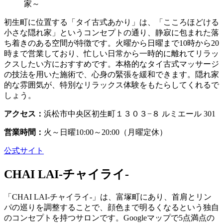
初生町に位置する「タイ古式あかり」は、「こころほどける
小さな隠れ家」というコンセプトの通り、静寂に包まれた落
ち着きのある空間が特徴です。火曜から日曜まで10時から20
時まで営業しており、忙しい日常から一時的に離れてリラッ
クスしたい方におすすめです。本格的なタイ古式マッサージ
の技法を用いた施術で、心身の緊張を緩和できます。隠れ家
的な雰囲気が、特別なリラックス体験をもたらしてくれるで
しょう。
アクセス：
浜松市中央区初生町１３０３−８ ルミエール 301
営業時間：
火～日曜10:00～20:00（月曜定休）
公式サイト
CHAI LAI-チャイライ-
「CHAI LAI-チャイライ-」は、富塚町にあり、首肩とリン
パの巡りを調整することで、顔色まで明るくなるという独自
のコンセプトを持つサロンです。Googleマップで5点満点の