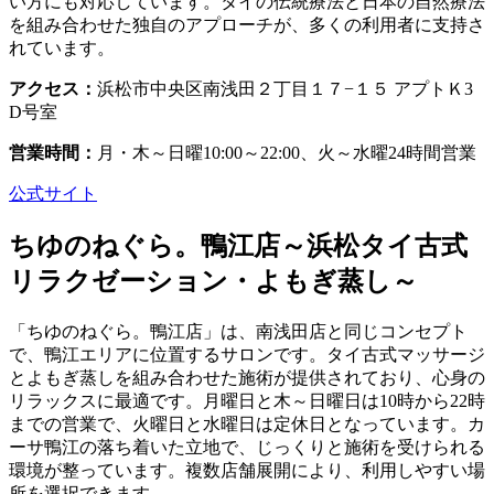
い方にも対応しています。タイの伝統療法と日本の自然療法
を組み合わせた独自のアプローチが、多くの利用者に支持さ
れています。
アクセス：
浜松市中央区南浅田２丁目１７−１５ アプトＫ3
D号室
営業時間：
月・木～日曜10:00～22:00、火～水曜24時間営業
公式サイト
ちゆのねぐら。鴨江店～浜松タイ古式
リラクゼーション・よもぎ蒸し～
「ちゆのねぐら。鴨江店」は、南浅田店と同じコンセプト
で、鴨江エリアに位置するサロンです。タイ古式マッサージ
とよもぎ蒸しを組み合わせた施術が提供されており、心身の
リラックスに最適です。月曜日と木～日曜日は10時から22時
までの営業で、火曜日と水曜日は定休日となっています。カ
ーサ鴨江の落ち着いた立地で、じっくりと施術を受けられる
環境が整っています。複数店舗展開により、利用しやすい場
所を選択できます。