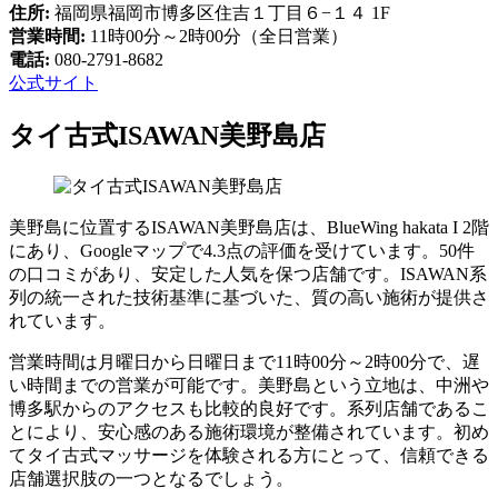
住所:
福岡県福岡市博多区住吉１丁目６−１４ 1F
営業時間:
11時00分～2時00分（全日営業）
電話:
080-2791-8682
公式サイト
タイ古式ISAWAN美野島店
美野島に位置するISAWAN美野島店は、BlueWing hakata I 2階
にあり、Googleマップで4.3点の評価を受けています。50件
の口コミがあり、安定した人気を保つ店舗です。ISAWAN系
列の統一された技術基準に基づいた、質の高い施術が提供さ
れています。
営業時間は月曜日から日曜日まで11時00分～2時00分で、遅
い時間までの営業が可能です。美野島という立地は、中洲や
博多駅からのアクセスも比較的良好です。系列店舗であるこ
とにより、安心感のある施術環境が整備されています。初め
てタイ古式マッサージを体験される方にとって、信頼できる
店舗選択肢の一つとなるでしょう。