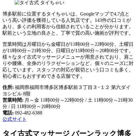
博多駅前に位置するタイちゃいは、Googleマップで4.7点と
いう高い評価を獲得している人気店です。143件の口コミが
あり、多くの利用客から信頼されていることが分かります。
駅前という立地の良さと、丁寧で質の高い施術が評判です。
営業時間は月曜日から金曜日が11時00分～22時00分、土曜日
が11時00分～21時30分、日曜日が11時00分～20時00分です。
様々なタイ古式マッサージメニューが用意されており、肩こ
りや腰痛、全身のリラクゼーションなど、個々のニーズに対
応しています。スタッフの対応が親切という口コミも多く、
初心者にもおすすめできる店舗です。
住所:
福岡県福岡市博多区博多駅前３丁目３−１２ 第六ダイ
ヨシビル 8階
営業時間:
月～金 11時00分～22時00分 / 土 11時00分～21時30
分 / 日 11時00分～20時00分
電話:
092-482-6388
公式サイト
タイ古式マッサージ バーンラック博多