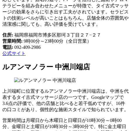
テラピーを組み合わせたメニューが特徴で、タイ古式マッサ
ージの効果をさらに引き出す工夫がされています。セラピス
トの技術レベルが高いことはもちろん、店舗全体の雰囲気や
清潔感に関しても、高い評価を受けています。
住所:
福岡県福岡市博多区那珂３丁目２７−２７
営業時間:
9時00分～23時00分（全日営業）
電話:
092-409-2986
公式サイト
ルアンマノラー 中洲川端店
上川端町に位置するルアンマノラー中洲川端店は、中洲を代
表するタイ古式マッサージ店の一つです。Googleマップで
3.6点の評価で、他の店舗と比べると若干低めですが、16件
の口コミがあり、個性的な施術スタイルで知られています。
営業時間は月曜日から木曜日と日曜日が10時30分～0時00
分、金曜日と土曜日が10時30分～3時00分で、特に金土曜日