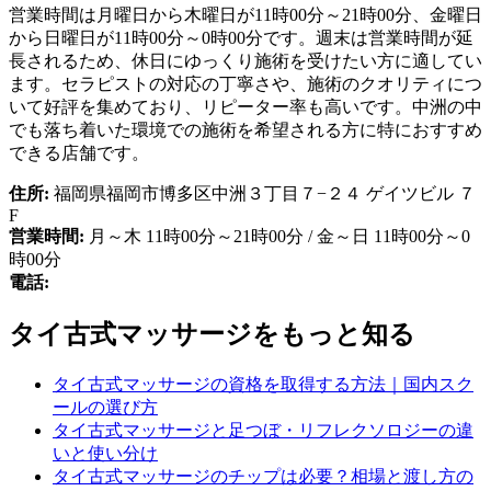
営業時間は月曜日から木曜日が11時00分～21時00分、金曜日
から日曜日が11時00分～0時00分です。週末は営業時間が延
長されるため、休日にゆっくり施術を受けたい方に適してい
ます。セラピストの対応の丁寧さや、施術のクオリティにつ
いて好評を集めており、リピーター率も高いです。中洲の中
でも落ち着いた環境での施術を希望される方に特におすすめ
できる店舗です。
住所:
福岡県福岡市博多区中洲３丁目７−２４ ゲイツビル ７
F
営業時間:
月～木 11時00分～21時00分 / 金～日 11時00分～0
時00分
電話:
タイ古式マッサージをもっと知る
タイ古式マッサージの資格を取得する方法｜国内スク
ールの選び方
タイ古式マッサージと足つぼ・リフレクソロジーの違
いと使い分け
タイ古式マッサージのチップは必要？相場と渡し方の