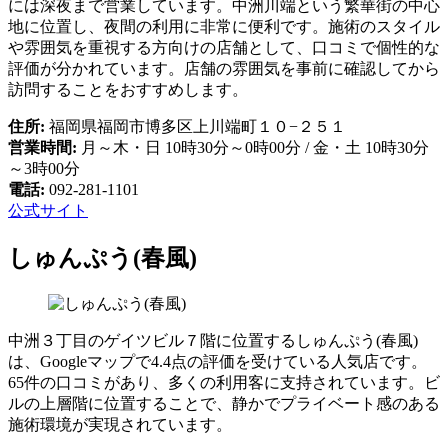
には深夜まで営業しています。中洲川端という繁華街の中心
地に位置し、夜間の利用に非常に便利です。施術のスタイル
や雰囲気を重視する方向けの店舗として、口コミで個性的な
評価が分かれています。店舗の雰囲気を事前に確認してから
訪問することをおすすめします。
住所:
福岡県福岡市博多区上川端町１０−２５１
営業時間:
月～木・日 10時30分～0時00分 / 金・土 10時30分
～3時00分
電話:
092-281-1101
公式サイト
しゅんぷう(春風)
中洲３丁目のゲイツビル７階に位置するしゅんぷう(春風)
は、Googleマップで4.4点の評価を受けている人気店です。
65件の口コミがあり、多くの利用客に支持されています。ビ
ルの上層階に位置することで、静かでプライベート感のある
施術環境が実現されています。