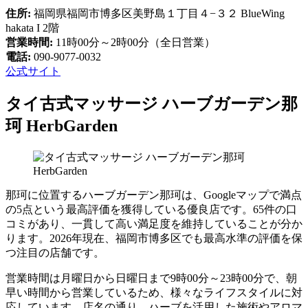
住所:
福岡県福岡市博多区美野島１丁目４−３２ BlueWing
hakata I 2階
営業時間:
11時00分～2時00分（全日営業）
電話:
090-9077-0032
公式サイト
タイ古式マッサージ ハーブガーデン那
珂 HerbGarden
那珂に位置するハーブガーデン那珂は、Googleマップで満点
の5点という最高評価を獲得している優良店です。65件の口
コミがあり、一貫して高い満足度を維持していることが分か
ります。2026年現在、福岡市博多区でも最高水準の評価を保
つ注目の店舗です。
営業時間は月曜日から日曜日まで9時00分～23時00分で、朝
早い時間から営業しているため、様々なライフスタイルに対
応しています。店名の通り、ハーブを活用した施術やアロマ