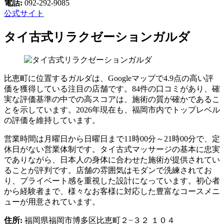
電話:
092-292-9085
公式サイト
タイ古式リラクゼーションガルダ
比恵町に位置するガルダは、Googleマップで4.9点の高い評
価を獲得している注目の店舗です。84件の口コミがあり、確
実な評価基準の中での高スコアは、施術の質が確かであるこ
とを示しています。2026年現在も、福岡市内でトップレベル
の評価を維持しています。
営業時間は月曜日から日曜日まで11時00分～21時00分で、定
休日がない営業体制です。タイ古式マッサージの基本に忠実
でありながら、日本人の身体に合わせた施術が提供されてい
ることが評判です。店舗の雰囲気はモダンで洗練されてお
り、プライベート感を重視した設計になっています。初心者
から経験者まで、様々なお客様に対応した豊富なコースメニ
ューが用意されています。
住所:
福岡県福岡市博多区比恵町２−３２ １０４