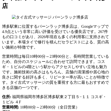
店
博多駅東に位置するバーンラック博多店は、Googleマップで
4.9点という非常に高い評価を受けている優良店です。267件
もの口コミがあり、2026年現在も多くの利用客に支持されて
います。本場タイで修行を積んだセラピストによる、質の高
い施術が特徴です。
営業時間は毎日10時00分～23時00分と、長時間営業している
ため、自分のスケジュールに合わせて訪問できます。コス
ギ・１ビルの4階という駅からアクセスしやすい立地も魅力
です。施術技術の高さはもちろん、店舗の清潔感や居心地の
良さに関する好評も多く、リピーター率が高いことが特徴で
す。タイ古式マッサージの質を重視する方に最もおすすめで
きる店舗の一つです。
住所:
福岡県福岡市博多区博多駅東２丁目５−１１ コスギ・
１ビル ４F
営業時間:
10時00分～23時00分（全日営業）