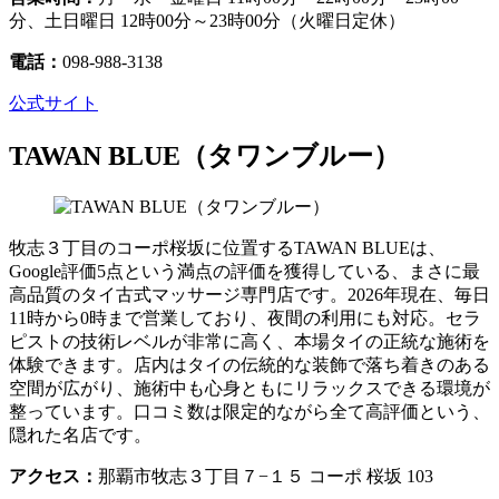
分、土日曜日 12時00分～23時00分（火曜日定休）
電話：
098-988-3138
公式サイト
TAWAN BLUE（タワンブルー）
牧志３丁目のコーポ桜坂に位置するTAWAN BLUEは、
Google評価5点という満点の評価を獲得している、まさに最
高品質のタイ古式マッサージ専門店です。2026年現在、毎日
11時から0時まで営業しており、夜間の利用にも対応。セラ
ピストの技術レベルが非常に高く、本場タイの正統な施術を
体験できます。店内はタイの伝統的な装飾で落ち着きのある
空間が広がり、施術中も心身ともにリラックスできる環境が
整っています。口コミ数は限定的ながら全て高評価という、
隠れた名店です。
アクセス：
那覇市牧志３丁目７−１５ コーポ 桜坂 103