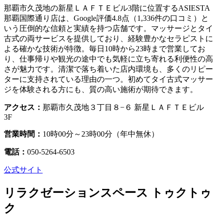
那覇市久茂地の新星ＬＡＦＴＥビル3階に位置するASIESTA
那覇国際通り店は、Google評価4.8点（1,336件の口コミ）と
いう圧倒的な信頼と実績を持つ店舗です。マッサージとタイ
古式の両サービスを提供しており、経験豊かなセラピストに
よる確かな技術が特徴。毎日10時から23時まで営業してお
り、仕事帰りや観光の途中でも気軽に立ち寄れる利便性の高
さが魅力です。清潔で落ち着いた店内環境も、多くのリピー
ターに支持されている理由の一つ。初めてタイ古式マッサー
ジを体験される方にも、質の高い施術が期待できます。
アクセス：
那覇市久茂地３丁目８−６ 新星ＬＡＦＴＥビル
3F
営業時間：
10時00分～23時00分（年中無休）
電話：
050-5264-6503
公式サイト
リラクゼーションスペース トゥクトゥ
ク