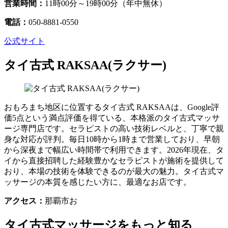
営業時間：
11時00分～19時00分（年中無休）
電話：
050-8881-0550
公式サイト
タイ古式 RAKSAA(ラクサー)
おもろまち地区に位置するタイ古式 RAKSAAは、Google評
価5点という満点評価を得ている、本格派のタイ古式マッサ
ージ専門店です。セラピストの高い技術レベルと、丁寧で親
身な対応が評判。毎日10時から1時まで営業しており、早朝
から深夜まで幅広い時間帯で利用できます。2026年現在、タ
イから直接招聘した経験豊かなセラピストが施術を提供して
おり、本場の技術を体験できるのが最大の魅力。タイ古式マ
ッサージの本質を感じたい方に、最適なお店です。
アクセス：
那覇市お
タイ古式マッサージをもっと知る