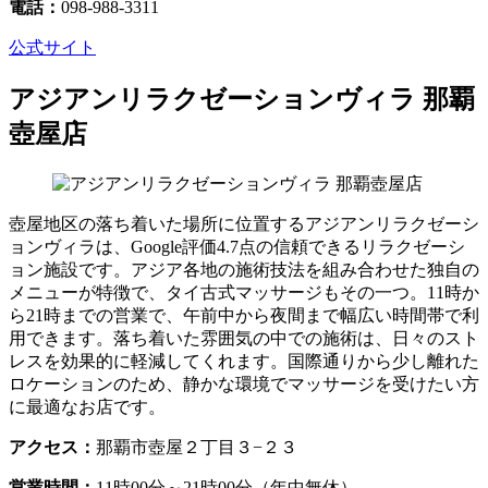
電話：
098-988-3311
公式サイト
アジアンリラクゼーションヴィラ 那覇
壺屋店
壺屋地区の落ち着いた場所に位置するアジアンリラクゼーシ
ョンヴィラは、Google評価4.7点の信頼できるリラクゼーシ
ョン施設です。アジア各地の施術技法を組み合わせた独自の
メニューが特徴で、タイ古式マッサージもその一つ。11時か
ら21時までの営業で、午前中から夜間まで幅広い時間帯で利
用できます。落ち着いた雰囲気の中での施術は、日々のスト
レスを効果的に軽減してくれます。国際通りから少し離れた
ロケーションのため、静かな環境でマッサージを受けたい方
に最適なお店です。
アクセス：
那覇市壺屋２丁目３−２３
営業時間：
11時00分～21時00分（年中無休）