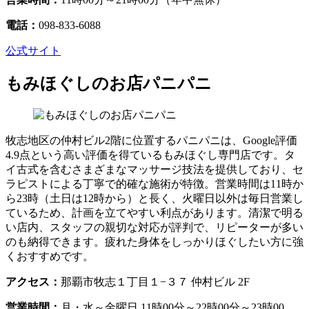
電話：
098-833-6088
公式サイト
もみほぐしのお店パニパニ
牧志地区の仲村ビル2階に位置するパニパニは、Google評価
4.9点という高い評価を得ているもみほぐし専門店です。タ
イ古式を含むさまざまなマッサージ技法を提供しており、セ
ラピストによる丁寧で的確な施術が特徴。営業時間は11時か
ら23時（土日は12時から）と長く、火曜日以外は毎日営業し
ているため、計画を立てやすい利点があります。清潔で明る
い店内、スタッフの親切な対応が評判で、リピーターが多い
のも納得できます。疲れた身体をしっかりほぐしたい方に強
くおすすめです。
アクセス：
那覇市牧志１丁目１−３７ 仲村ビル 2F
営業時間：
月・水～金曜日 11時00分～22時00分～23時00