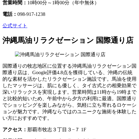
営業時間：
10時00分～1時00分（年中無休）
電話：
098-917-1238
公式サイト
沖縄馬油リラクゼーション 国際通り店
国際通りの牧志地区に位置する沖縄馬油リラクゼーション国
際通り店は、Google評価4.8点を獲得している、沖縄の伝統
的な素材を活かしたリラクゼーション施設です。馬油を使用
したマッサージは、肌にも優しく、タイ古式との相乗効果で
深いリラックスを実現します。営業時間は11時から19時まで
と比較的短いため、午前中から夕方の利用に最適。国際通り
でショッピングを楽しみながら、気軽に立ち寄れるロケーシ
ョンが魅力です。沖縄ならではのユニークな施術を体験した
い方におすすめです。
アクセス：
那覇市牧志３丁目３−７ 1F