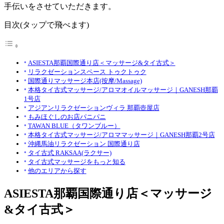
手伝いをさせていただきます。
目次(タップで飛べます)
ASIESTA那覇国際通り店＜マッサージ&タイ古式＞
リラクゼーションスペース トゥクトゥク
国際通りマッサージ本店(按摩/Massage)
本格タイ古式マッサージ/アロマオイルマッサージ｜GANESH那覇
1号店
アジアンリラクゼーションヴィラ 那覇壺屋店
もみほぐしのお店パニパニ
TAWAN BLUE（タワンブルー）
本格タイ古式マッサージ/アロママッサージ｜GANESH那覇2号店
沖縄馬油リラクゼーション 国際通り店
タイ古式 RAKSAA(ラクサー)
タイ古式マッサージをもっと知る
他のエリアから探す
ASIESTA那覇国際通り店＜マッサージ
&タイ古式＞