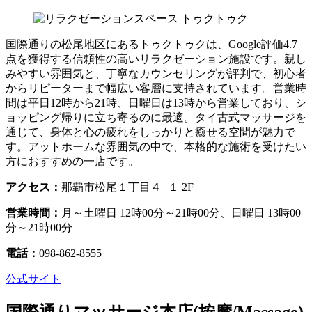
国際通りの松尾地区にあるトゥクトゥクは、Google評価4.7
点を獲得する信頼性の高いリラクゼーション施設です。親し
みやすい雰囲気と、丁寧なカウンセリングが評判で、初心者
からリピーターまで幅広い客層に支持されています。営業時
間は平日12時から21時、日曜日は13時から営業しており、シ
ョッピング帰りに立ち寄るのに最適。タイ古式マッサージを
通じて、身体と心の疲れをしっかりと癒せる空間が魅力で
す。アットホームな雰囲気の中で、本格的な施術を受けたい
方におすすめの一店です。
アクセス：
那覇市松尾１丁目４−１ 2F
営業時間：
月～土曜日 12時00分～21時00分、日曜日 13時00
分～21時00分
電話：
098-862-8555
公式サイト