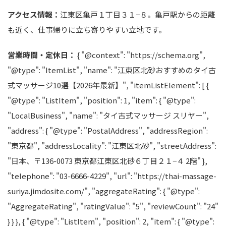
アクセス情報：
江東区亀戸１丁目３１−８。亀戸駅からの距離
も近く、仕事帰りに立ち寄りやすい立地です。
営業時間・定休日：
{ "@context": "https://schema.org",
"@type": "ItemList", "name": "江東区北砂おすすめのタイ古
式マッサージ10選【2026年最新】", "itemListElement": [ {
"@type": "ListItem", "position": 1, "item": { "@type":
"LocalBusiness", "name": "タイ古式マッサージ スリヤー",
"address": { "@type": "PostalAddress", "addressRegion":
"東京都", "addressLocality": "江東区北砂", "streetAddress":
"日本、〒136-0073 東京都江東区北砂６丁目２１−４ 2階" },
"telephone": "03-6666-4229", "url": "https://thai-massage-
suriya.jimdosite.com/", "aggregateRating": { "@type":
"AggregateRating", "ratingValue": "5", "reviewCount": "24"
} } }, { "@type": "ListItem", "position": 2, "item": { "@type":