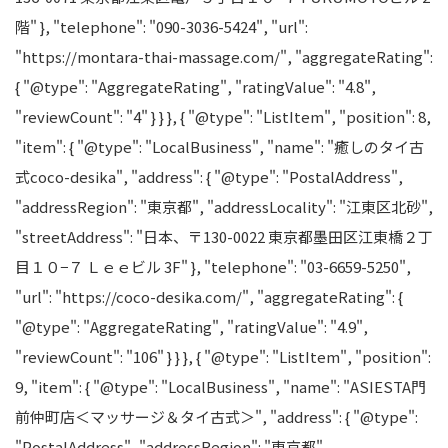
階" }, "telephone": "090-3036-5424", "url":
"https://montara-thai-massage.com/", "aggregateRating":
{ "@type": "AggregateRating", "ratingValue": "4.8",
"reviewCount": "4" } } }, { "@type": "ListItem", "position": 8,
"item": { "@type": "LocalBusiness", "name": "癒しのタイ古
式coco-desika", "address": { "@type": "PostalAddress",
"addressRegion": "東京都", "addressLocality": "江東区北砂",
"streetAddress": "日本、〒130-0022 東京都墨田区江東橋２丁
目１０−７ Ｌｅｅビル 3F" }, "telephone": "03-6659-5250",
"url": "https://coco-desika.com/", "aggregateRating": {
"@type": "AggregateRating", "ratingValue": "4.9",
"reviewCount": "106" } } }, { "@type": "ListItem", "position":
9, "item": { "@type": "LocalBusiness", "name": "ASIESTA門
前仲町店＜マッサージ＆タイ古式＞", "address": { "@type":
"PostalAddress", "addressRegion": "東京都",