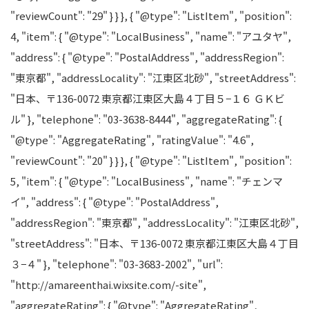
"reviewCount": "29" } } }, { "@type": "ListItem", "position":
4, "item": { "@type": "LocalBusiness", "name": "アユタヤ",
"address": { "@type": "PostalAddress", "addressRegion":
"東京都", "addressLocality": "江東区北砂", "streetAddress":
"日本、〒136-0072 東京都江東区大島４丁目５−１６ ＧＫビ
ル" }, "telephone": "03-3638-8444", "aggregateRating": {
"@type": "AggregateRating", "ratingValue": "4.6",
"reviewCount": "20" } } }, { "@type": "ListItem", "position":
5, "item": { "@type": "LocalBusiness", "name": "チェンマ
イ", "address": { "@type": "PostalAddress",
"addressRegion": "東京都", "addressLocality": "江東区北砂",
"streetAddress": "日本、〒136-0072 東京都江東区大島４丁目
３−４" }, "telephone": "03-3683-2002", "url":
"http://amareenthai.wixsite.com/-site",
"aggregateRating": { "@type": "AggregateRating",