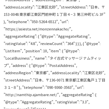
"addressLocality": "江東区北砂", "streetAddress": "日本、〒
153-0048 東京都江東区門前仲町１丁目４−３ 第三仲町ビル 3F"
}, "telephone": "050-5264-6512", "url":
"https://asiesta.net/monzennakacho/",
"aggregateRating": { "@type": "AggregateRating",
"ratingValue": "4.8", "reviewCount": "364" } } }, { "@type":
"ListItem", "position": 10, "item": { "@type":
"LocalBusiness", "name": "タイ古式マッサージ ナムティッ
プ", "address": { "@type": "PostalAddress",
"addressRegion": "東京都", "addressLocality": "江東区北砂",
"streetAddress": "日本、〒136-0071 東京都江東区亀戸１丁目
３１−８" }, "telephone": "090-9360-3563", "url":
"http://namthip.ajambare.net/", "aggregateRating": {
"@type": "AggregateRating", "ratingValue": "3.3",