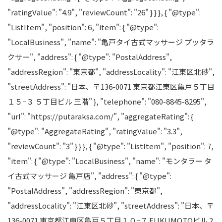
"ratingValue": "4.9", "reviewCount": "26" } } }, { "@type":
"ListItem", "position": 6, "item": { "@type":
"LocalBusiness", "name": "亀戸タイ古式マッサージ プッタラ
クサー", "address": { "@type": "PostalAddress",
"addressRegion": "東京都", "addressLocality": "江東区北砂",
"streetAddress": "日本、〒136-0071 東京都江東区亀戸５丁目
１５−３ ５丁目ビル 三階" }, "telephone": "080-8845-8295",
"url": "https://putaraksa.com/", "aggregateRating": {
"@type": "AggregateRating", "ratingValue": "3.3",
"reviewCount": "3" } } }, { "@type": "ListItem", "position": 7,
"item": { "@type": "LocalBusiness", "name": "モンタラー タ
イ古式マッサージ 亀戸店", "address": { "@type":
"PostalAddress", "addressRegion": "東京都",
"addressLocality": "江東区北砂", "streetAddress": "日本、〒
136-0071 東京都江東区亀戸５丁目１０−７ FUKUMOTOビル 2