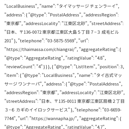
"LocalBusiness", "name": "タイマッサージ チェンラーイ",
"address": { "@type": "PostalAddress", "addressRegion":
"東京都", "addressLocality": "江東区北砂", "streetAddress":
"日本、〒136-0072 東京都江東区大島５丁目７−３ 成毛ビル
201" }, "telephone": "03-5875-5569", "url":
"https://thaimassa.com/chiangrai/", "aggregateRating": {
"@type": "AggregateRating", "ratingValue": "4.8",
"reviewCount": "4" } } }, { "@type": "ListItem", "position": 3,
"item": { "@type": "LocalBusiness", "name": "タイ古式マッ
サージ ワンナーパ", "address": { "@type": "PostalAddress",
"addressRegion": "東京都", "addressLocality": "江東区北砂",
"streetAddress": "日本、〒135-0011 東京都江東区扇橋２丁目
３−６ カギのイイロックサービス" }, "telephone": "03-6659-
7744", "url": "https://wannapha.jp/", "aggregateRating": {
"@type": "AggregateRating", "ratingValue": "4.7",