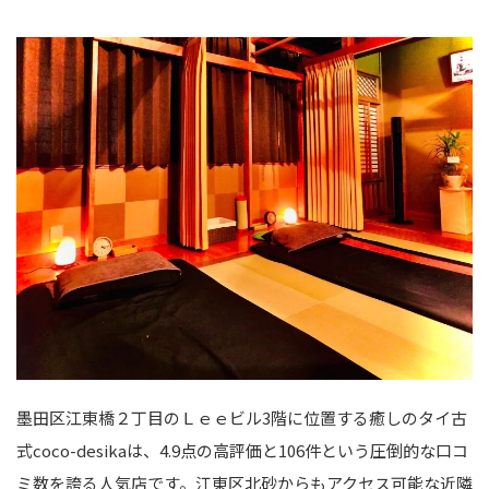
墨田区江東橋２丁目のＬｅｅビル3階に位置する癒しのタイ古
式coco-desikaは、4.9点の高評価と106件という圧倒的な口コ
ミ数を誇る人気店です。江東区北砂からもアクセス可能な近隣