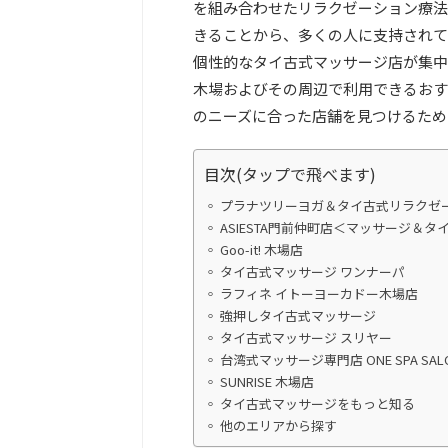
を組み合わせたリラクゼーション療法
きることから、多くの人に支持されて
個性的なタイ古式マッサージ店が集中
木場およびその周辺で利用できるおす
のニーズに合った店舗を見つけるため
目次(タップで飛べます)
プラナツリーヨガ＆タイ古式リラクゼ
ASIESTA門前仲町店＜マッサージ＆タ
Goo-it! 木場店
タイ古式マッサージ ワンナーパ
ラフィネ イトーヨーカドー木場店
強押しタイ古式マッサージ
タイ古式マッサージ スリヤー
台湾式マッサージ専門店 ONE SPA SAL
SUNRISE 木場店
タイ古式マッサージをもっと知る
他のエリアから探す